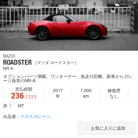
MAZDA
ROADSTER
［マツダ ロードスター］
NR-A
オプションパーツ満載、ワンオーナー、低走行距離、新車からガレ
ージ保管のNR-A
支払総額
2017
7,000
修復歴
236
年
km
なし
.7万円
赤
MT
出品者：
クロスガレージ
お気に入りに追加