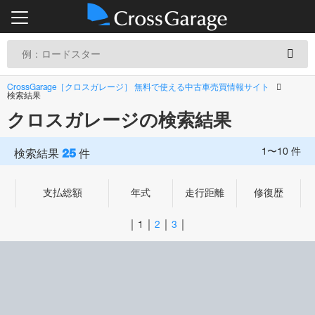
CrossGarage［クロスガレージ］ 無料で使える中古車売買情報サイト
検索結果
クロスガレージの検索結果
25
1〜10 件
検索結果
件
支払総額
年式
走行距離
修復歴
｜
｜
｜
｜
1
2
3