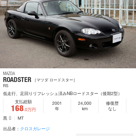
MAZDA
ROADSTER
［マツダ ロードスター］
RS
低走行、足回りリフレッシュ済みNBロードスター（後期2型）
支払総額
2001
24,000
修復歴
168
年
km
なし
.0万円
黒
MT
出品者：
クロスガレージ