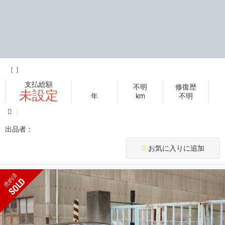
［ ］
支払総額
不明
修復歴
未設定
年
km
不明
出品者：
お気に入りに追加
売約済
SOLD