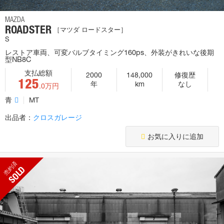
MAZDA
ROADSTER
［マツダ ロードスター］
S
レストア車両、可変バルブタイミング160ps、外装がきれいな後期
型NB8C
支払総額
2000
148,000
修復歴
125
年
km
なし
.0万円
青
MT
出品者：
クロスガレージ
お気に入りに追加
売約済
SOLD