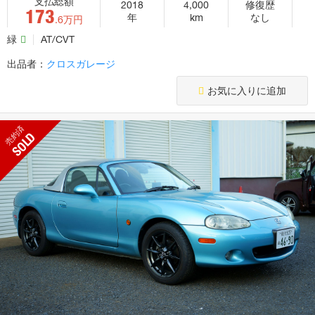
支払総額
2018
4,000
修復歴
173
年
km
なし
.6万円
緑
AT/CVT
出品者：
クロスガレージ
お気に入りに追加
売約済
SOLD