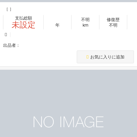
［ ］
支払総額
不明
修復歴
未設定
年
km
不明
出品者：
お気に入りに追加