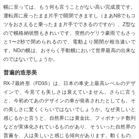
幌に至っては、もう何も言うことがない高い完成度です。
運転席に座ったまま片手で開閉できますし（まあNBでもコ
ツをおさえると乗ったまま片手でできるのですが）、Z型な
ので幌格納状態もきれいです。突然のゲリラ豪雨でもさっ
と1〜2秒で閉められるので、電動より開閉が相当速いで
す。NDの幌は、おそらく手動幌において世界最高の出来な
のではないでしょうか。
普遍的造形美
RX-7最終形（FD3S）は、日本の車史上最高レベルのデザ
インで、今見ても美しさは衰えていません。さらに言う
と、今初めてあのデザインの車が発表されたとしても、そ
の美しさに驚くくらいではないでしょうか。なぜ美しいと
感じるかと言うと、自然界には黄金比、フィボナッチ数列
などが実体化されているものがあり、そういった自然界の
普遍を、人は美しいと感じる傾向があります。動くもの、