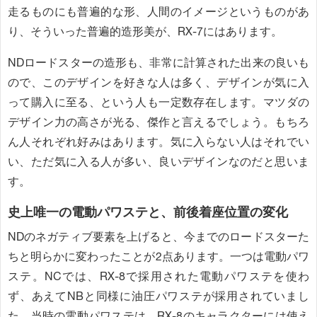
走るものにも普遍的な形、人間のイメージというものがあ
り、そういった普遍的造形美が、RX-7にはあります。
NDロードスターの造形も、非常に計算された出来の良いも
ので、このデザインを好きな人は多く、デザインが気に入
って購入に至る、という人も一定数存在します。マツダの
デザイン力の高さが光る、傑作と言えるでしょう。もちろ
ん人それぞれ好みはあります。気に入らない人はそれでい
い、ただ気に入る人が多い、良いデザインなのだと思いま
す。
史上唯一の電動パワステと、前後着座位置の変化
NDのネガティブ要素を上げると、今までのロードスターた
ちと明らかに変わったことが2点あります。一つは電動パワ
ステ。NCでは、RX-8で採用された電動パワステを使わ
ず、あえてNBと同様に油圧パワステが採用されていまし
た。当時の電動パワステは、RX-8のキャラクターには使え