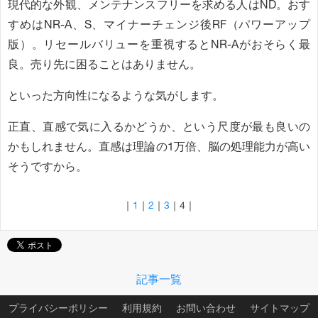
現代的な外観、メンテナンスフリーを求める人はND。おす
すめはNR-A、S、マイナーチェンジ後RF（パワーアップ
版）。リセールバリューを重視するとNR-Aがおそらく最
良。売り先に困ることはありません。
といった方向性になるような気がします。
正直、直感で気に入るかどうか、という尺度が最も良いの
かもしれません。直感は理論の1万倍、脳の処理能力が高い
そうですから。
｜
1
｜
2
｜
3
｜
4
｜
記事一覧
プライバシーポリシー
利用規約
お問い合わせ
サイトマップ