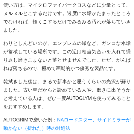
使い方は、マイクロファイバークロスなどに少量とって、
ヌルヌルとこするだけです。過度に水垢がたまったところ
でなければ、軽くこするだけでみるみる汚れが落ちていき
ました。
わりとしんどいのが、エンブレムの縁など、ガンコな水垢
が蓄積している場所です。この辺は相当気合いを入れて繰
り返し磨きこまないと落とせませんでした。ただ、がんば
れば落ちるので、極めて画期的かつ優秀な製品です。
乾拭きした後は、まるで新車かと思うくらいの光沢が蘇り
ました。古い車だからと諦めている人や、磨きに出そうか
と考えている人は、ぜひ一度AUTOGLYMを使ってみること
をおすすめします。
AUTOGRIMで磨いた例：
NAロードスター、サイドミラーが
動かない（折れた）時の対処法