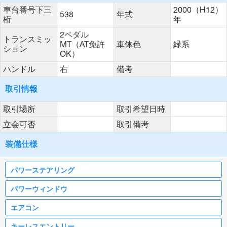
車台番号下三
2000（H12）
538
年式
桁
年
2ペダル
トランスミッ
MT（AT免許
車体色
緑系
ション
OK）
ハンドル
右
備考
取引情報
取引場所
取引希望日時
立会可否
取引備考
装備仕様
パワーステアリング
パワーウィンドウ
エアコン
キーレスエントリー