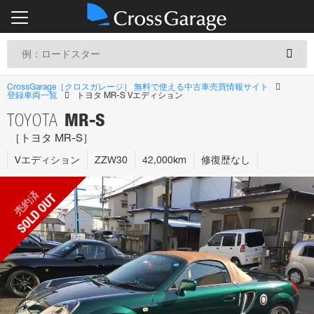
CrossGarage［クロスガレージ］ 無料で使える中古車売買情報サイト
登録車両一覧
トヨタ MR‐S Vエディション
MR‐S
TOYOTA
［トヨタ MR‐S］
Vエディション
ZZW30
42,000km
修復歴なし
売約済
SOLD OUT