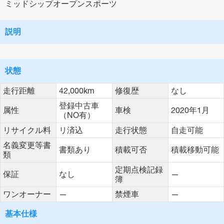
ミッドシップオープンスポーツ
説明
状態
走行距離
42,000km
修復歴
なし
登録中古車
属性
車検
2020年1月
（NO有）
リサイクル料
リ済込
走行状態
自走可能
名義変更等書
書類あり
積載可否
積載移動可能
類
定期点検記録
保証
なし
—
簿
ワンオーナー
—
禁煙車
—
基本仕様